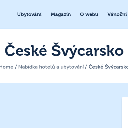
Ubytování
Magazín
O webu
Vánoční
České Švýcarsko
Home
Nabídka hotelů a ubytování
České Švýcarsk