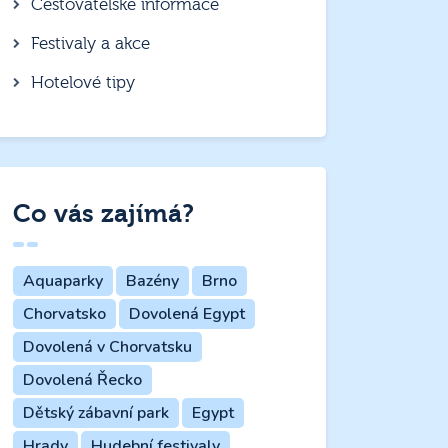
Cestovatelské informace
Festivaly a akce
Hotelové tipy
Co vás zajímá?
Aquaparky
Bazény
Brno
Chorvatsko
Dovolená Egypt
Dovolená v Chorvatsku
Dovolená Řecko
Dětský zábavní park
Egypt
Hrady
Hudební festivaly