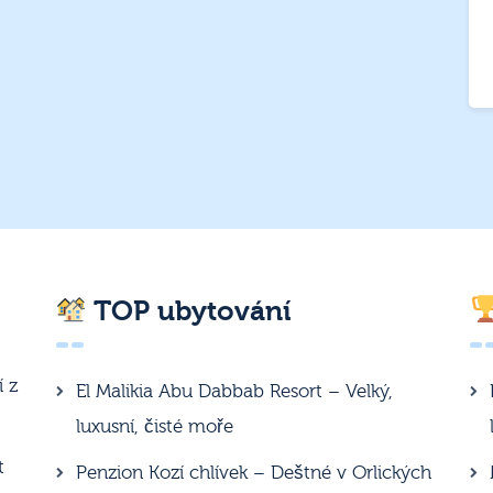
TOP ubytování
í z
El Malikia Abu Dabbab Resort – Velký,
luxusní, čisté moře
t
Penzion Kozí chlívek – Deštné v Orlických