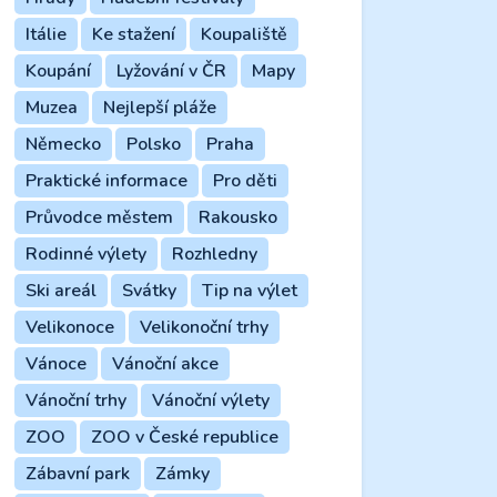
Itálie
Ke stažení
Koupaliště
Koupání
Lyžování v ČR
Mapy
Muzea
Nejlepší pláže
Německo
Polsko
Praha
Praktické informace
Pro děti
Průvodce městem
Rakousko
Rodinné výlety
Rozhledny
Ski areál
Svátky
Tip na výlet
Velikonoce
Velikonoční trhy
Vánoce
Vánoční akce
Vánoční trhy
Vánoční výlety
ZOO
ZOO v České republice
Zábavní park
Zámky