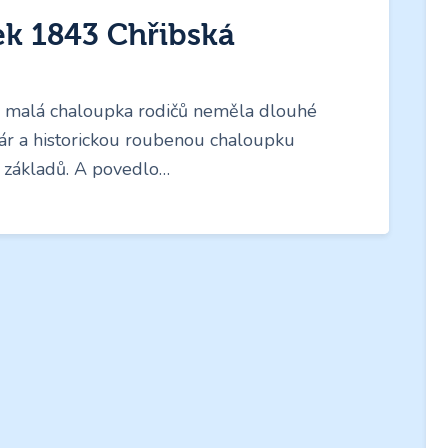
k 1843 Chřibská
ve malá chaloupka rodičů neměla dlouhé
 pár a historickou roubenou chaloupku
 základů. A povedlo…