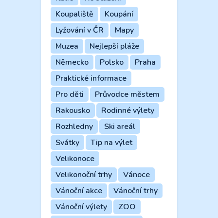
Koupaliště
Koupání
Lyžování v ČR
Mapy
Muzea
Nejlepší pláže
Německo
Polsko
Praha
Praktické informace
Pro děti
Průvodce městem
Rakousko
Rodinné výlety
Rozhledny
Ski areál
Svátky
Tip na výlet
Velikonoce
Velikonoční trhy
Vánoce
Vánoční akce
Vánoční trhy
Vánoční výlety
ZOO