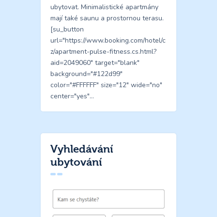
ubytovat. Minimalistické apartmány
mají také saunu a prostornou terasu.
[su_button
url="https://www.booking.com/hotel/c
z/apartment-pulse-fitness.cs.html?
aid=2049060" target="blank"
background="#122d99"
color="#FFFFFF" size="12" wide="no"
center="yes"…
Vyhledávání
ubytování