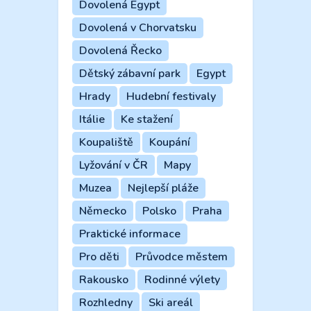
Dovolená Egypt
Dovolená v Chorvatsku
Dovolená Řecko
Dětský zábavní park
Egypt
Hrady
Hudební festivaly
Itálie
Ke stažení
Koupaliště
Koupání
Lyžování v ČR
Mapy
Muzea
Nejlepší pláže
Německo
Polsko
Praha
Praktické informace
Pro děti
Průvodce městem
Rakousko
Rodinné výlety
Rozhledny
Ski areál