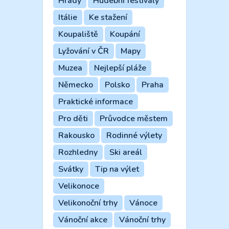
Hrady
Hudební festivaly
Itálie
Ke stažení
Koupaliště
Koupání
Lyžování v ČR
Mapy
Muzea
Nejlepší pláže
Německo
Polsko
Praha
Praktické informace
Pro děti
Průvodce městem
Rakousko
Rodinné výlety
Rozhledny
Ski areál
Svátky
Tip na výlet
Velikonoce
Velikonoční trhy
Vánoce
Vánoční akce
Vánoční trhy