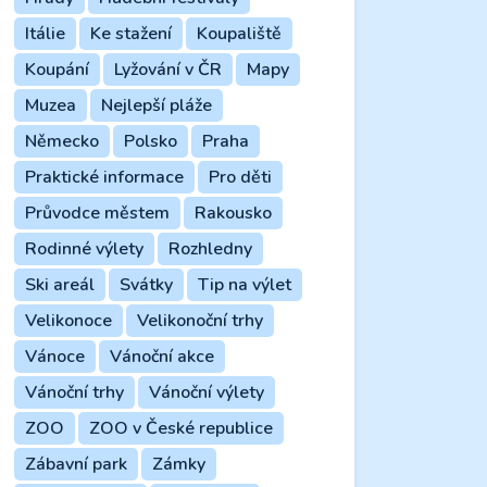
Itálie
Ke stažení
Koupaliště
Koupání
Lyžování v ČR
Mapy
Muzea
Nejlepší pláže
Německo
Polsko
Praha
Praktické informace
Pro děti
Průvodce městem
Rakousko
Rodinné výlety
Rozhledny
Ski areál
Svátky
Tip na výlet
Velikonoce
Velikonoční trhy
Vánoce
Vánoční akce
Vánoční trhy
Vánoční výlety
ZOO
ZOO v České republice
Zábavní park
Zámky