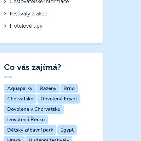
Cestovatelské informace
Festivaly a akce
Hotelové tipy
Co vás zajímá?
Aquaparky
Bazény
Brno
Chorvatsko
Dovolená Egypt
Dovolená v Chorvatsku
Dovolená Řecko
Dětský zábavní park
Egypt
Hrady
Hudební festivaly