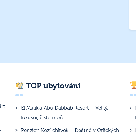
TOP ubytování
í z
El Malikia Abu Dabbab Resort – Velký,
luxusní, čisté moře
t
Penzion Kozí chlívek – Deštné v Orlických