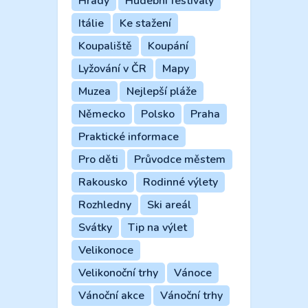
Hrady
Hudební festivaly
Itálie
Ke stažení
Koupaliště
Koupání
Lyžování v ČR
Mapy
Muzea
Nejlepší pláže
Německo
Polsko
Praha
Praktické informace
Pro děti
Průvodce městem
Rakousko
Rodinné výlety
Rozhledny
Ski areál
Svátky
Tip na výlet
Velikonoce
Velikonoční trhy
Vánoce
Vánoční akce
Vánoční trhy