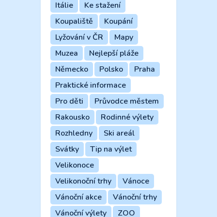
Itálie
Ke stažení
Koupaliště
Koupání
Lyžování v ČR
Mapy
Muzea
Nejlepší pláže
Německo
Polsko
Praha
Praktické informace
Pro děti
Průvodce městem
Rakousko
Rodinné výlety
Rozhledny
Ski areál
Svátky
Tip na výlet
Velikonoce
Velikonoční trhy
Vánoce
Vánoční akce
Vánoční trhy
Vánoční výlety
ZOO