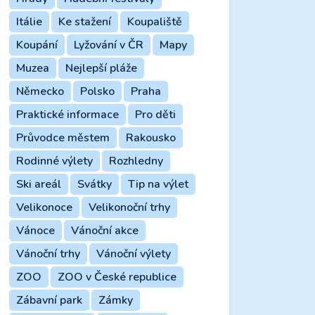
Itálie
Ke stažení
Koupaliště
Koupání
Lyžování v ČR
Mapy
Muzea
Nejlepší pláže
Německo
Polsko
Praha
Praktické informace
Pro děti
Průvodce městem
Rakousko
Rodinné výlety
Rozhledny
Ski areál
Svátky
Tip na výlet
Velikonoce
Velikonoční trhy
Vánoce
Vánoční akce
Vánoční trhy
Vánoční výlety
ZOO
ZOO v České republice
Zábavní park
Zámky