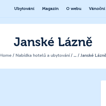
Ubytování
Magazín
O webu
Vánoční
Janské Lázně
Home
Nabídka hotelů a ubytování
...
Janské Lázn