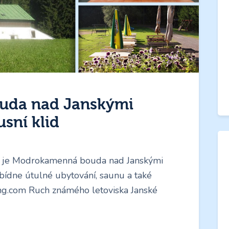
uda nad Janskými
sní klid
ová je Modrokamenná bouda nad Janskými
bídne útulné ubytování, saunu a také
ing.com Ruch známého letoviska Janské