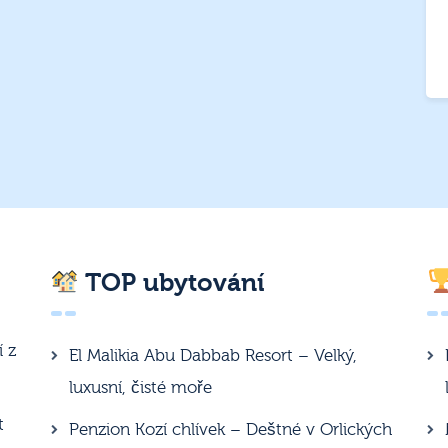
TOP ubytování
í z
El Malikia Abu Dabbab Resort – Velký,
luxusní, čisté moře
t
Penzion Kozí chlívek – Deštné v Orlických