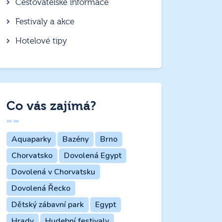
Cestovatelské informace
Festivaly a akce
Hotelové tipy
Co vás zajímá?
Aquaparky
Bazény
Brno
Chorvatsko
Dovolená Egypt
Dovolená v Chorvatsku
Dovolená Řecko
Dětský zábavní park
Egypt
Hrady
Hudební festivaly