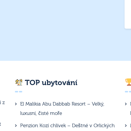
TOP ubytování
í z
El Malikia Abu Dabbab Resort – Velký,
luxusní, čisté moře
t
Penzion Kozí chlívek – Deštné v Orlických