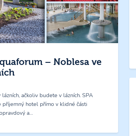
Aquaforum – Noblesa ve
ních
 lázních, ačkoliv budete v lázních. SPA
 příjemný hotel přímo v klidné části
í opravdový a…