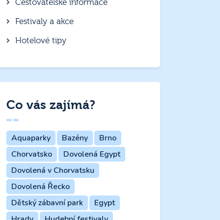
Cestovatelské informace
Festivaly a akce
Hotelové tipy
Co vás zajímá?
Aquaparky
Bazény
Brno
Chorvatsko
Dovolená Egypt
Dovolená v Chorvatsku
Dovolená Řecko
Dětský zábavní park
Egypt
Hrady
Hudební festivaly