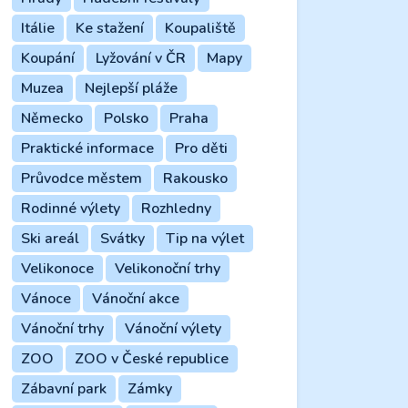
Itálie
Ke stažení
Koupaliště
Koupání
Lyžování v ČR
Mapy
Muzea
Nejlepší pláže
Německo
Polsko
Praha
Praktické informace
Pro děti
Průvodce městem
Rakousko
Rodinné výlety
Rozhledny
Ski areál
Svátky
Tip na výlet
Velikonoce
Velikonoční trhy
Vánoce
Vánoční akce
Vánoční trhy
Vánoční výlety
ZOO
ZOO v České republice
Zábavní park
Zámky