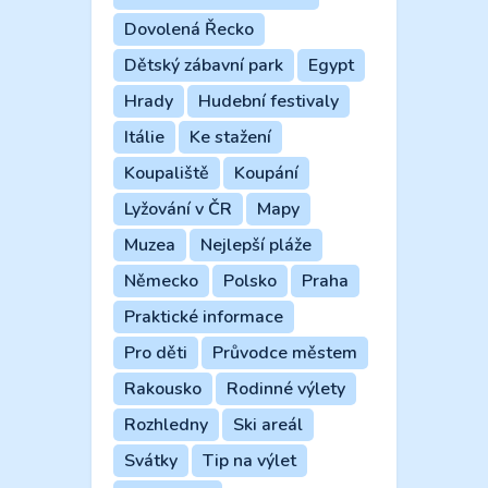
Dovolená Řecko
Dětský zábavní park
Egypt
Hrady
Hudební festivaly
Itálie
Ke stažení
Koupaliště
Koupání
Lyžování v ČR
Mapy
Muzea
Nejlepší pláže
Německo
Polsko
Praha
Praktické informace
Pro děti
Průvodce městem
Rakousko
Rodinné výlety
Rozhledny
Ski areál
Svátky
Tip na výlet