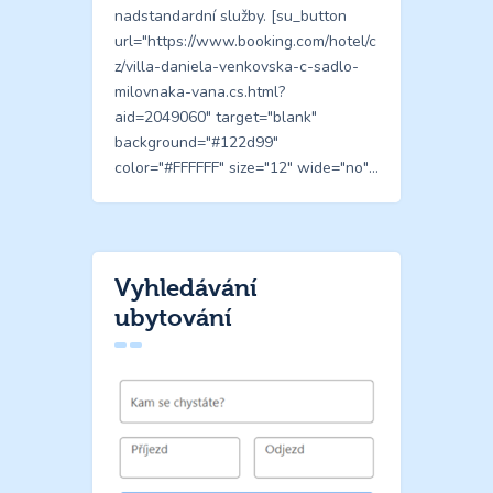
nadstandardní služby. [su_button
url="https://www.booking.com/hotel/c
z/villa-daniela-venkovska-c-sadlo-
milovnaka-vana.cs.html?
aid=2049060" target="blank"
background="#122d99"
color="#FFFFFF" size="12" wide="no"…
Vyhledávání
ubytování