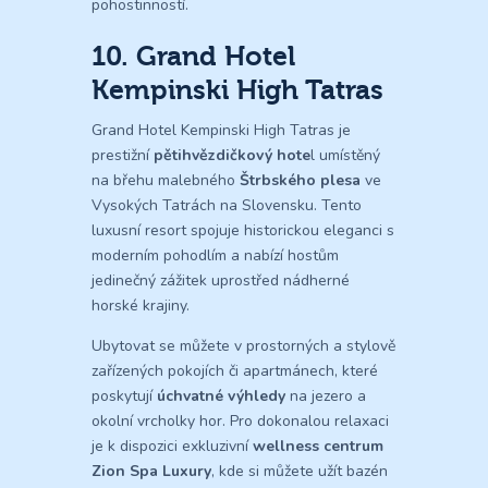
pohostinností.
10. Grand Hotel
Kempinski High Tatras
Grand Hotel Kempinski High Tatras je
prestižní
pětihvězdičkový hote
l umístěný
na břehu malebného
Štrbského plesa
ve
Vysokých Tatrách na Slovensku. Tento
luxusní resort spojuje historickou eleganci s
moderním pohodlím a nabízí hostům
jedinečný zážitek uprostřed nádherné
horské krajiny.
Ubytovat se můžete v prostorných a stylově
zařízených pokojích či apartmánech, které
poskytují
úchvatné výhledy
na jezero a
okolní vrcholky hor. Pro dokonalou relaxaci
je k dispozici exkluzivní
wellness centrum
Zion Spa Luxury
, kde si můžete užít bazén