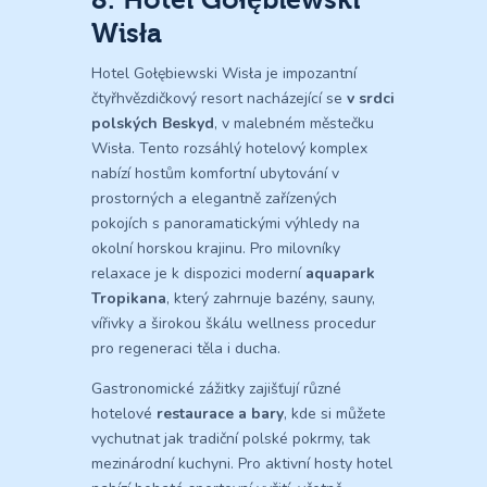
Wisła
Hotel Gołębiewski Wisła je impozantní
čtyřhvězdičkový resort nacházející se
v srdci
polských Beskyd
, v malebném městečku
Wisła. Tento rozsáhlý hotelový komplex
nabízí hostům komfortní ubytování v
prostorných a elegantně zařízených
pokojích s panoramatickými výhledy na
okolní horskou krajinu. Pro milovníky
relaxace je k dispozici moderní
aquapark
Tropikana
, který zahrnuje bazény, sauny,
vířivky a širokou škálu wellness procedur
pro regeneraci těla i ducha.
Gastronomické zážitky zajišťují různé
hotelové
restaurace a bary
, kde si můžete
vychutnat jak tradiční polské pokrmy, tak
mezinárodní kuchyni. Pro aktivní hosty hotel