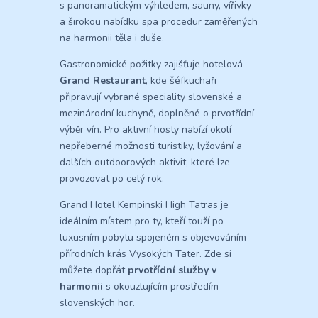
s panoramatickým výhledem, sauny, vířivky
a širokou nabídku spa procedur zaměřených
na harmonii těla i duše.
Gastronomické požitky zajišťuje hotelová
Grand Restaurant
, kde šéfkuchaři
připravují vybrané speciality slovenské a
mezinárodní kuchyně, doplněné o prvotřídní
výběr vín. Pro aktivní hosty nabízí okolí
nepřeberné možnosti turistiky, lyžování a
dalších outdoorových aktivit, které lze
provozovat po celý rok.
Grand Hotel Kempinski High Tatras je
ideálním místem pro ty, kteří touží po
luxusním pobytu spojeném s objevováním
přírodních krás Vysokých Tater. Zde si
můžete dopřát
prvotřídní služby v
harmonii
s okouzlujícím prostředím
slovenských hor.