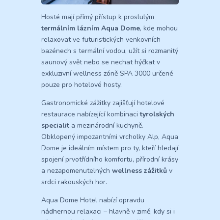
Hosté mají přímý přístup k proslulým
termálním lázním Aqua Dome
, kde mohou
relaxovat ve futuristických venkovních
bazénech s termální vodou, užít si rozmanitý
saunový svět nebo se nechat hýčkat v
exkluzivní wellness zóně SPA 3000 určené
pouze pro hotelové hosty.
Gastronomické zážitky zajišťují hotelové
restaurace nabízející kombinaci
tyrolských
specialit
a mezinárodní kuchyně.
Obklopený impozantními vrcholky Alp, Aqua
Dome je ideálním místem pro ty, kteří hledají
spojení prvotřídního komfortu, přírodní krásy
a nezapomenutelných
wellness zážitků
v
srdci rakouských hor.
Aqua Dome Hotel nabízí opravdu
nádhernou relaxaci – hlavně v zimě, kdy si i