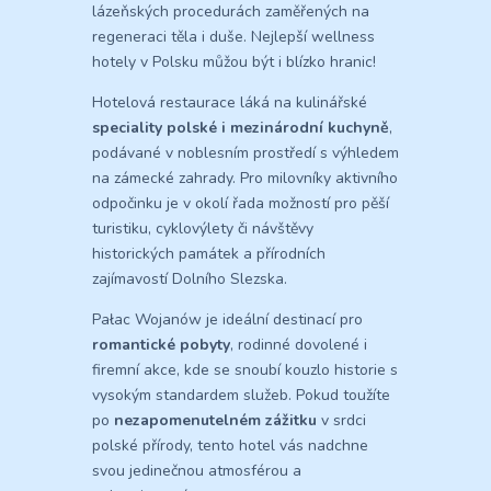
lázeňských procedurách zaměřených na
regeneraci těla i duše. Nejlepší wellness
hotely v Polsku můžou být i blízko hranic!
Hotelová restaurace láká na kulinářské
speciality polské i mezinárodní kuchyně
,
podávané v noblesním prostředí s výhledem
na zámecké zahrady. Pro milovníky aktivního
odpočinku je v okolí řada možností pro pěší
turistiku, cyklovýlety či návštěvy
historických památek a přírodních
zajímavostí Dolního Slezska.
Pałac Wojanów je ideální destinací pro
romantické pobyty
, rodinné dovolené i
firemní akce, kde se snoubí kouzlo historie s
vysokým standardem služeb. Pokud toužíte
po
nezapomenutelném zážitku
v srdci
polské přírody, tento hotel vás nadchne
svou jedinečnou atmosférou a