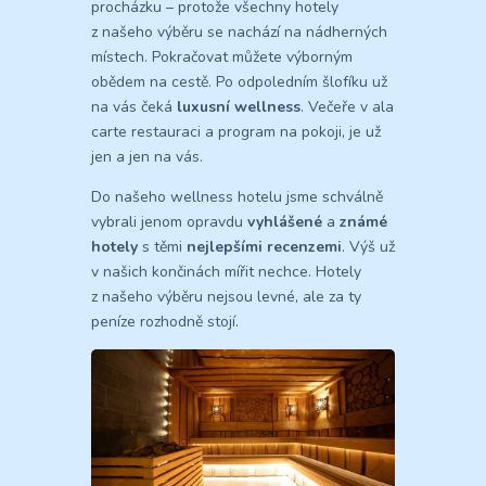
procházku – protože všechny hotely
z našeho výběru se nachází na nádherných
místech. Pokračovat můžete výborným
obědem na cestě. Po odpoledním šlofíku už
na vás čeká
luxusní wellness
. Večeře v ala
carte restauraci a program na pokoji, je už
jen a jen na vás.
Do našeho wellness hotelu jsme schválně
vybrali jenom opravdu
vyhlášené
a
známé
hotely
s těmi
nejlepšími recenzemi
. Výš už
v našich končinách mířit nechce. Hotely
z našeho výběru nejsou levné, ale za ty
peníze rozhodně stojí.