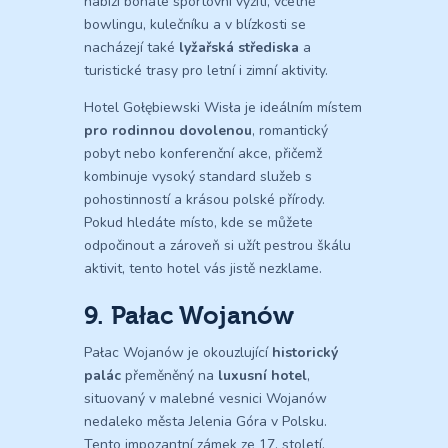
nabízí bohaté sportovní vyžití, včetně
bowlingu, kulečníku a v blízkosti se
nacházejí také
lyžařská střediska
a
turistické trasy pro letní i zimní aktivity.
Hotel Gołębiewski Wisła je ideálním místem
pro rodinnou dovolenou
, romantický
pobyt nebo konferenční akce, přičemž
kombinuje vysoký standard služeb s
pohostinností a krásou polské přírody.
Pokud hledáte místo, kde se můžete
odpočinout a zároveň si užít pestrou škálu
aktivit, tento hotel vás jistě nezklame.
9. Pałac Wojanów
Pałac Wojanów je okouzlující
historický
palác
přeměněný na
luxusní hotel
,
situovaný v malebné vesnici Wojanów
nedaleko města Jelenia Góra v Polsku.
Tento impozantní zámek ze 17. století,