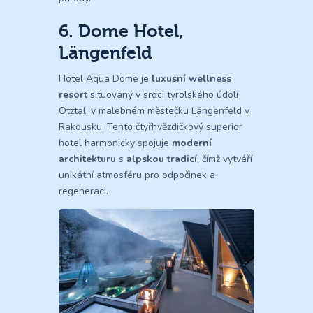
6. Dome Hotel,
Längenfeld
Hotel Aqua Dome je
luxusní wellness
resort
situovaný v srdci tyrolského údolí
Ötztal, v malebném městečku Längenfeld v
Rakousku. Tento čtyřhvězdičkový superior
hotel harmonicky spojuje
moderní
architekturu
s
alpskou tradicí
, čímž vytváří
unikátní atmosféru pro odpočinek a
regeneraci.