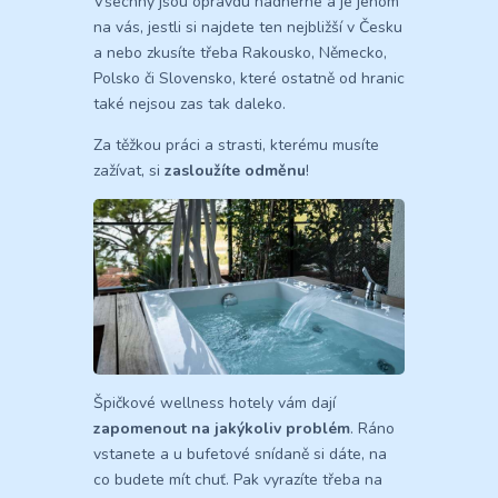
Všechny jsou opravdu nádherné a je jenom
na vás, jestli si najdete ten nejbližší v Česku
a nebo zkusíte třeba Rakousko, Německo,
Polsko či Slovensko, které ostatně od hranic
také nejsou zas tak daleko.
Za těžkou práci a strasti, kterému musíte
zažívat, si
zasloužíte odměnu
!
Špičkové wellness hotely vám dají
zapomenout na jakýkoliv problém
. Ráno
vstanete a u bufetové snídaně si dáte, na
co budete mít chuť. Pak vyrazíte třeba na