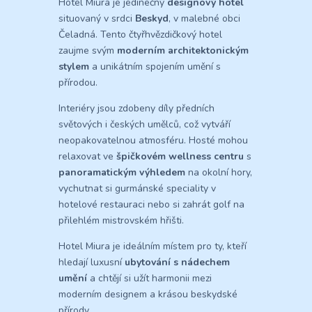
Hotel Miura je jedinečný
designový hotel
situovaný v srdci
Beskyd
, v malebné obci
Čeladná. Tento čtyřhvězdičkový hotel
zaujme svým
moderním architektonickým
stylem
a unikátním spojením umění s
přírodou.
Interiéry jsou zdobeny díly předních
světových i českých umělců, což vytváří
neopakovatelnou atmosféru. Hosté mohou
relaxovat ve
špičkovém wellness centru
s
panoramatickým výhledem
na okolní hory,
vychutnat si gurmánské speciality v
hotelové restauraci nebo si zahrát golf na
přilehlém mistrovském hřišti.
Hotel Miura je ideálním místem pro ty, kteří
hledají luxusní
ubytování s nádechem
umění
a chtějí si užít harmonii mezi
moderním designem a krásou beskydské
přírody.